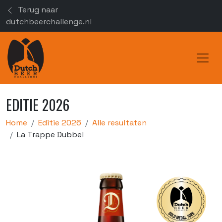
Terug naar
dutchbeerchallenge.nl
Toggl
EDITIE 2026
Home
Editie 2026
Alle resultaten
La Trappe Dubbel