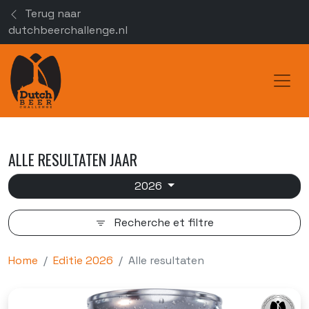
Terug naar
dutchbeerchallenge.nl
Toggl
ALLE RESULTATEN JAAR
2026
Recherche et filtre
Home
Editie 2026
Alle resultaten